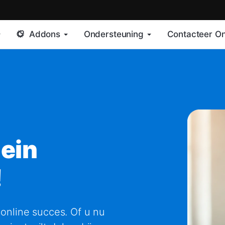
Addons
Ondersteuning
Contacteer O
ein
!
online succes. Of u nu