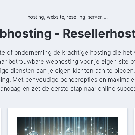
hosting, website, reselling, server, ...
hosting - Resellerhos
e of onderneming de krachtige hosting die het v
ar betrouwbare webhosting voor je eigen site of
e diensten aan je eigen klanten aan te bieden
sing. Met eenvoudige beheeropties en maximale 
andaag en zet de eerste stap naar online succe