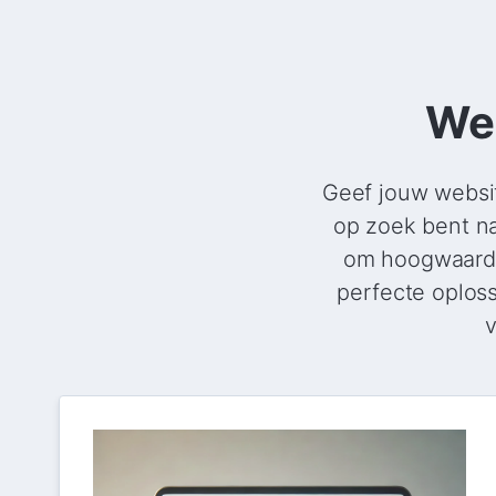
Web
Geef jouw websit
op zoek bent na
om hoogwaardig
perfecte oplos
v