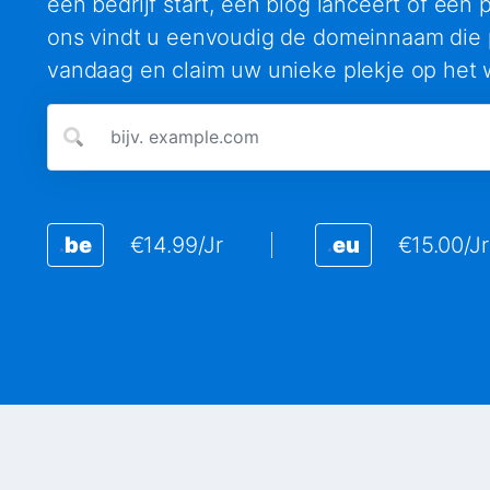
een bedrijf start, een blog lanceert of een pr
ons vindt u eenvoudig de domeinnaam die p
vandaag en claim uw unieke plekje op het 
be
€14.99/Jr
eu
€15.00/Jr
.
.