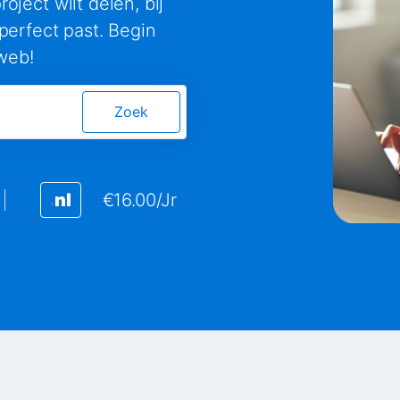
oject wilt delen, bij
erfect past. Begin
web!
Zoek
nl
€16.00/Jr
.