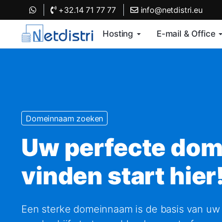
+32.14 71 77 77
info@netdistri.eu
Hosting
E-mail & Office
Domeinnaam zoeken
Uw perfecte dom
vinden start hier
Een sterke domeinnaam is de basis van uw 